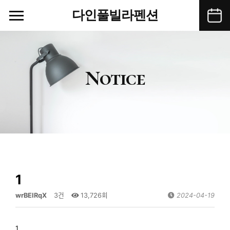
다인풀빌라펜션
Menu
Notice
1
wrBEIRqX
3건
13,726회
2024-04-19
1