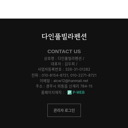
다인풀빌라펜션
CONTACT US
상호명 :
다인풀빌라펜션
/
대표자 :
김두희
/
사업자등록번호 :
326-31-01282
전화 :
010-8154-8721, 010-2271-8721
이메일 :
alcw12@hanmail.net
주소 :
경주시 외동읍 신계리 784-15
홈페이지제작 :
관리자 로그인