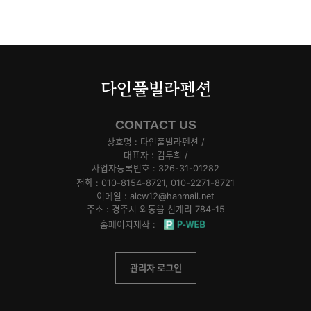
다인풀빌라펜션
CONTACT US
상호명 :
다인풀빌라펜션
/
대표자 :
김두희
/
사업자등록번호 :
326-31-01282
전화 :
010-8154-8721, 010-2271-8721
이메일 :
alcw12@hanmail.net
주소 :
경주시 외동읍 신계리 784-15
홈페이지제작 :
관리자 로그인