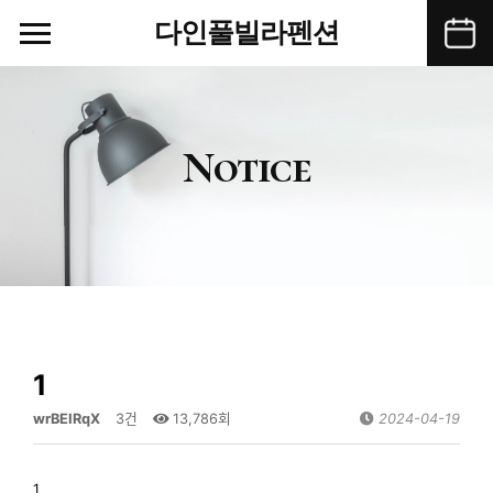
다인풀빌라펜션
Menu
Notice
1
wrBEIRqX
3건
13,786회
2024-04-19
1